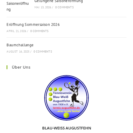
Gelungene Saisoneröffnung
MAI 13, 2026
/
0 COMMENTS
Eröffnung Sommersaison 2026
APRIL 21, 2026
/
0 COMMENTS
Baumchallange
AUGUST 16, 2025
/
0 COMMENTS
Über Uns
BLAU-WEISS AUGUSTFEHN