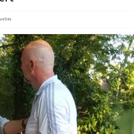
s-
uelles
ie: