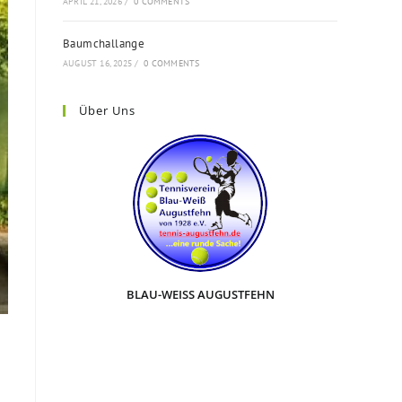
APRIL 21, 2026
/
0 COMMENTS
Baumchallange
AUGUST 16, 2025
/
0 COMMENTS
Über Uns
BLAU-WEISS AUGUSTFEHN