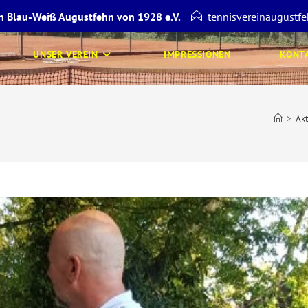
n Blau-Weiß Augustfehn von 1928 e.V.
tennisvereinaugust
UNSER VEREIN
IMPRESSIONEN
KONT
>
Akt