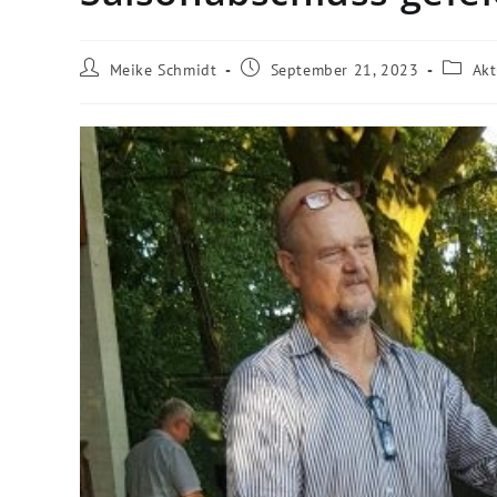
Beitrags-
Beitrag
Beitrag
Meike Schmidt
September 21, 2023
Akt
Autor:
veröffentlicht:
Kategor