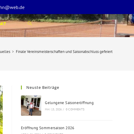
fehn@web.de
AKT
WEBSITE-
SUCHE
uelles
>
Finale Vereinsmeisterschaften und Saisonabschluss gefeiert
UMSCHALTEN
Neuste Beiträge
Gelungene Saisoneröffnung
MAI 13, 2026
/
0 COMMENTS
Eröffnung Sommersaison 2026